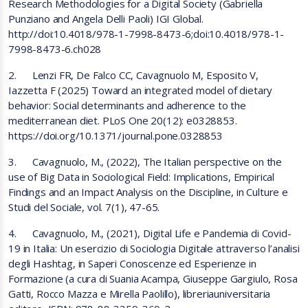
Research Methodologies for a Digital Society (Gabriella
Punziano and Angela Delli Paoli) IGI Global.
http://doi:10.4018/978-1-7998-8473-6;doi:10.4018/978-1-
7998-8473-6.ch028
2. Lenzi FR, De Falco CC, Cavagnuolo M, Esposito V,
Iazzetta F (2025) Toward an integrated model of dietary
behavior: Social determinants and adherence to the
mediterranean diet. PLoS One 20(12): e0328853.
https://doi.org/10.1371/journal.pone.0328853
3. Cavagnuolo, M., (2022), The Italian perspective on the
use of Big Data in Sociological Field: Implications, Empirical
Findings and an Impact Analysis on the Discipline, in Culture e
Studi del Sociale, vol. 7(1), 47-65.
4. Cavagnuolo, M., (2021), Digital Life e Pandemia di Covid-
19 in Italia: Un esercizio di Sociologia Digitale attraverso l’analisi
degli Hashtag, in Saperi Conoscenze ed Esperienze in
Formazione (a cura di Suania Acampa, Giuseppe Gargiulo, Rosa
Gatti, Rocco Mazza e Mirella Paolillo), libreriauniversitaria