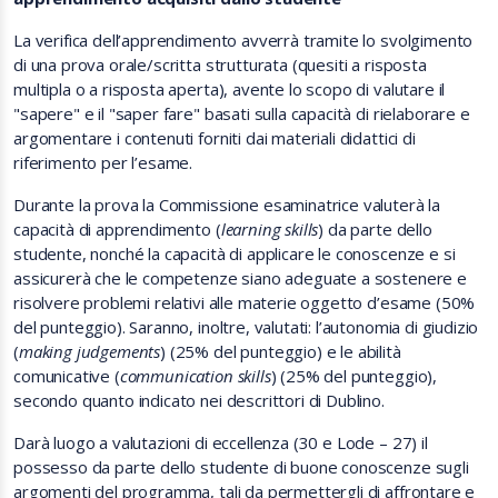
La verifica dell’apprendimento avverrà tramite lo svolgimento
di una prova orale/scritta strutturata (quesiti a risposta
multipla o a risposta aperta), avente lo scopo di valutare il
"sapere" e il "saper fare" basati sulla capacità di rielaborare e
argomentare i contenuti forniti dai materiali didattici di
riferimento per l’esame.
Durante la prova la Commissione esaminatrice valuterà la
capacità di apprendimento (
learning skills
) da parte dello
studente, nonché la capacità di applicare le conoscenze e si
assicurerà che le competenze siano adeguate a sostenere e
risolvere problemi relativi alle materie oggetto d’esame (50%
del punteggio). Saranno, inoltre, valutati: l’autonomia di giudizio
(
making judgements
) (25% del punteggio) e le abilità
comunicative (
communication skills
) (25% del punteggio),
secondo quanto indicato nei descrittori di Dublino.
Darà luogo a valutazioni di eccellenza (30 e Lode – 27) il
possesso da parte dello studente di buone conoscenze sugli
argomenti del programma, tali da permettergli di affrontare e