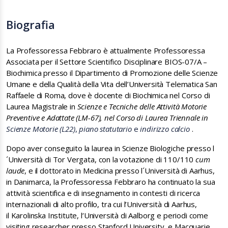
Biografia
La Professoressa
Febbraro
è attualmente Professoressa
Associata per il Settore Scientifico Disciplinare
BIOS-07/A –
Biochimica
presso il Dipartimento di Promozione delle Scienze
Umane e della Qualità della Vita dell’Università Telematica San
Raffaele di Roma, dove è docente di Biochimica nel Corso di
Laurea Magistrale in
Scienze e Tecniche delle Attività Motorie
Preventive e Adattate (LM-67)
,
nel Corso di Laurea Triennale in
Scienze Motorie (L22)
,
piano statutario
e
indirizzo calcio
.
Dopo aver conseguito la laurea in Scienze Biologiche presso l
´Università di Tor Vergata, con la votazione di 110/110
cum
laude
, e il dottorato in Medicina presso l´Università di Aarhus,
in Danimarca, la Professoressa Febbraro ha continuato la sua
attività scientifica e di insegnamento in contesti di ricerca
internazionali di alto profilo, tra cui l’Università di Aarhus,
il
Karolinska Institute, l’Università di Aalborg
e periodi come
visiting researcher presso
Stanford University
,
e
Macquarie