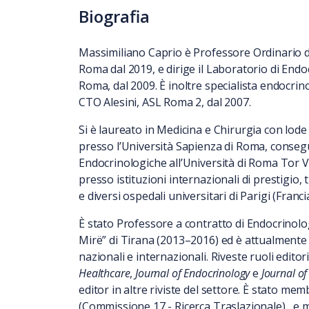
Biografia
Massimiliano Caprio è Professore Ordinario d
Roma dal 2019, e dirige il Laboratorio di Endo
Roma, dal 2009. È inoltre specialista endocr
CTO Alesini, ASL Roma 2, dal 2007.
Si è laureato in Medicina e Chirurgia con lode
presso l’Università Sapienza di Roma, conse
Endocrinologiche all’Università di Roma Tor Ver
presso istituzioni internazionali di prestigio, 
e diversi ospedali universitari di Parigi (Francia
È stato Professore a contratto di Endocrinologi
Mirë” di Tirana (2013–2016) ed è attualmente m
nazionali e internazionali. Riveste ruoli editori
Healthcare
,
Journal of Endocrinology
e
Journal o
editor in altre riviste del settore. È stato m
(Commissione 17 - Ricerca Traslazionale), e 