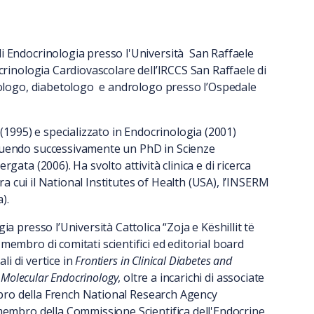
i Endocrinologia presso l'Università San Raffaele
crinologia Cardiovascolare dell’IRCCS San Raffaele di
inologo, diabetologo e andrologo presso l’Ospedale
 (1995) e specializzato in Endocrinologia (2001)
guendo successivamente un PhD in Scienze
gata (2006). Ha svolto attività clinica e di ricerca
tra cui il National Institutes of Health (USA), l’INSERM
).
a presso l’Università Cattolica “Zoja e Këshillit të
embro di comitati scientifici ed editorial board
ali di vertice in
Frontiers in Clinical Diabetes and
f Molecular Endocrinology
, oltre a incarichi di associate
embro della French National Research Agency
membro della Commissione Scientifica dell'Endocrine