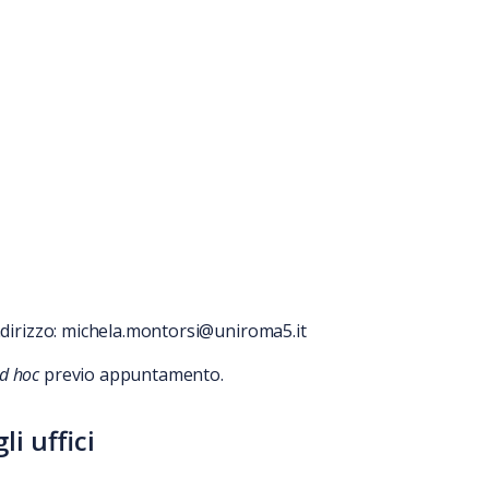
indirizzo: michela.montorsi@uniroma5.it
d hoc
previo appuntamento.
i uffici