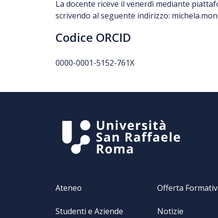
La docente riceve il venerdì mediante piatt
scrivendo al seguente indirizzo: michela.mo
Codice ORCID
0000-0001-5152-761X
Ateneo
Offerta Formati
Studenti e Aziende
Notizie