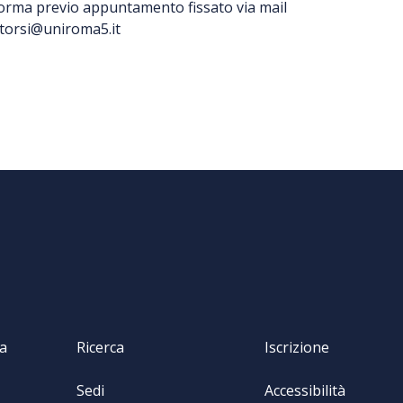
aforma previo appuntamento fissato via mail
ntorsi@uniroma5.it
va
Ricerca
Iscrizione
Sedi
Accessibilità