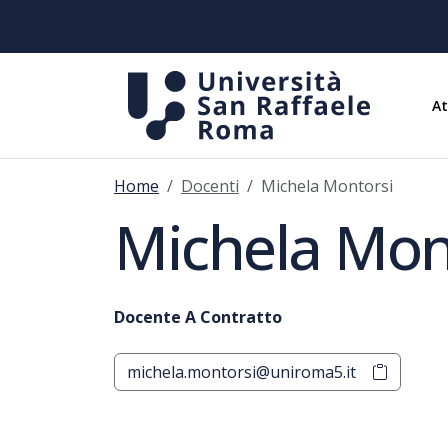
A
Home
Docenti
Michela Montorsi
Michela Mon
Docente A Contratto
michela.montorsi@uniroma5.it