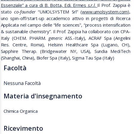
Essenziale” a cura di B. Botta, Edi. Ermes
s.r.l
.
Il Prof. Zappia è
stato
co-founder
“UMOLSYSTEM Srl” (
www.umolsystem.com
),
uno spin-off/start-up accademico attivo in progetti di Ricerca
Applicata nel campo delle “life sciences”, “process intensification
& sustainable chemistry”. Il Prof. Zappia ha collaborato con CPA-
Italy (CHEM. PHARM.
generic
ASS.-Italy), ACRAF Spa (Angelini
Res. Centre, Roma), Helsinn Healthcare Spa (Lugano, CH),
Sapphire Therap. (Bridgewater NY, USA), Sundia MediTech
(Shanghai, China), Biofer Spa (Italy), Sigma Tau Spa (Italy)
Facoltà
Nessuna Facoltà
Materia d'insegnamento
Chimica Organica
Ricevimento