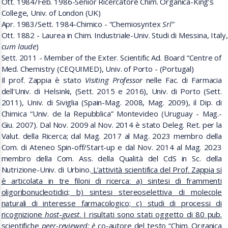
Ott. 1984/Feb. 1986-Senior Ricercatore Chim. Organica-King’s
College, Univ. of London (UK)
Apr. 1983/Sett. 1984-Chimico - “Chemiosyntex
Srl”
Ott. 1882 - Laurea in Chim. Industriale-
Univ. Studi di Messina, Italy,
cum laude
)
Sett. 2011 -
Member of the Exter. Scientific Ad. Board “Centre of
Med. Chemistry (CEQUIMED)
, Univ. of Porto - (Portugal)
Il prof. Zappia è stato
Visiting Professor
nelle Fac. di Farmacia
dell'Univ. di Helsinki
, (Sett. 2015 e 2016)
, Univ. di Porto (Sett.
2011), Univ. di Siviglia (Spain-Mag. 2008, Mag. 2009), il Dip. di
Chimica
“Univ. de la Repubblica” Montevideo (Uruguay - Mag.-
Giu. 2007
).
Dal Nov. 2009 al Nov. 2014 è stato Deleg. Ret. per la
Valut. della Ricerca; dal
Mag. 2017 al Mag. 2023 membro della
Com. di Ateneo Spin-off/Start-up e dal Nov. 2014 al Mag. 2023
membro della Com. Ass. della Qualità del CdS in Sc. della
Nutrizione-Univ. di Urbino.
L’attività scientifica del Prof. Zappia si
è articolata in tre filoni di ricerca: a) sintesi di frammenti
oligoribonucleotidici; b) sintesi stereoselettiva di molecole
naturali di interesse farmacologico; c) studi di processi di
ricognizione
host
-
guest
. I risultati sono stati oggetto di 80 pub.
scientifiche
peer-reviewed; è
co-autore del testo “Chim. Organica