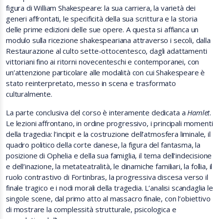
figura di William Shakespeare: la sua carriera, la varietà dei
generi affrontati, le specificità della sua scrittura e la storia
delle prime edizioni delle sue opere. A questa si affianca un
modulo sulla ricezione shakespeariana attraverso i secoli, dalla
Restaurazione al culto sette-ottocentesco, dagli adattamenti
vittoriani fino ai ritorni novecenteschi e contemporanei, con
un’attenzione particolare alle modalità con cui Shakespeare è
stato reinterpretato, messo in scena e trasformato
culturalmente.
La parte conclusiva del corso è interamente dedicata a
Hamlet
.
Le lezioni affrontano, in ordine progressivo, i principali momenti
della tragedia: l’incipit e la costruzione dell’atmosfera liminale, il
quadro politico della corte danese, la figura del fantasma, la
posizione di Ophelia e della sua famiglia, il tema dell’indecisione
e dell’inazione, la metateatralità, le dinamiche familiari, la follia, il
ruolo contrastivo di Fortinbras, la progressiva discesa verso il
finale tragico e i nodi morali della tragedia. L’analisi scandaglia le
singole scene, dal primo atto al massacro finale, con l’obiettivo
di mostrare la complessità strutturale, psicologica e