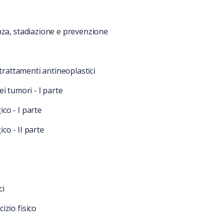
nza, stadiazione e prevenzione
 trattamenti antineoplastici
dei tumori - I parte
co - I parte
co - II parte
ci
izio fisico