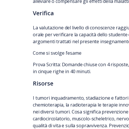
alleviare o compensare gli effetti della malatti
Verifica
La valutazione del livello di conoscenze ragg
orale per verificare la capacità dello studente
argomenti trattati nel presente insegnament
Come si svolge l’esame
Prova Scritta: Domande chiuse con 4 risposte
in cinque righe in 40 minuti.
Risorse
I tumori inquadramento, stadiazione e fattori d
chemioterapia, la radioterapia le terapie inno
nei diversi tumori. Cosa significa prevenzione 
cardiocircolatorio, muscolo-scheletrico, nervoso
qualità di vita e sulla sopravvivenza. Prevenzio