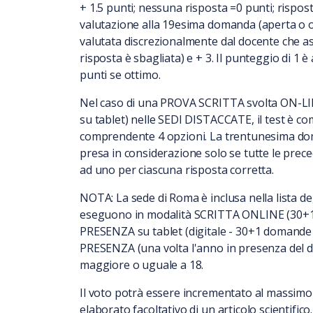
+ 1.5 punti; nessuna risposta =0 punti; rispost
valutazione alla 19esima domanda (aperta o or
valutata discrezionalmente dal docente che as
risposta è sbagliata) e + 3. Il punteggio di 1 è
punti se ottimo.
Nel caso di una PROVA SCRITTA svolta ON-LIN
su tablet) nelle SEDI DISTACCATE, il test è 
comprendente 4 opzioni. La trentunesima doma
presa in considerazione solo se tutte le prec
ad uno per ciascuna risposta corretta.
NOTA: La sede di Roma è inclusa nella lista deg
eseguono in modalità SCRITTA ONLINE (30+1
PRESENZA su tablet (digitale - 30+1 domande a
PRESENZA (una volta l'anno in presenza del 
maggiore o uguale a 18.
Il voto potrà essere incrementato al massimo 
elaborato facoltativo di un articolo scientific