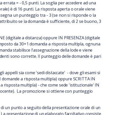
a errata = - 0,5 punti. La soglia per accedere ad una
ale) è di 16 punti. La risposta aperta o orale viene
segna un punteggio tra - 3 (se non si risponde o la
 attribuito se la domanda è sufficiente, di 2 se buono, 3
E (digitale a distanza) oppure IN PRESENZA (digitale
composto da 30+1 domanda a risposta multipla, ognuna
nda stabilisce l'assegnazione della lode e viene
edenti sono corrette. Il punteggio delle domande è pari
li appelli sia come 'sedi distaccate' - dove gli esami si
 domande a risposta multipla) oppure SCRITTA IN
 risposta multipla) - che come sede 'istituzionale' IN
docente). La promozione si ottiene con punteggio
di un punto a seguito della presentazione orale di un
o. La presentazione di un elaborato facoltativo consiste